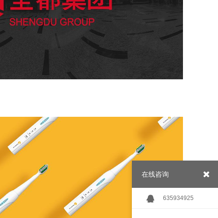
在线咨询
635934925